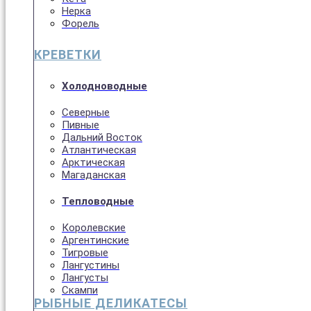
Нерка
Форель
КРЕВЕТКИ
Холодноводные
Северные
Пивные
Дальний Восток
Атлантическая
Арктическая
Магаданская
Тепловодные
Королевские
Аргентинские
Тигровые
Лангустины
Лангусты
Скампи
РЫБНЫЕ ДЕЛИКАТЕСЫ