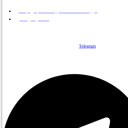
МО, г.Дзержинский, ул. Алексеевская, д.1
info@brigfish.ru
+7 495 766-14-56
+7 495 763-14-33
Telegram