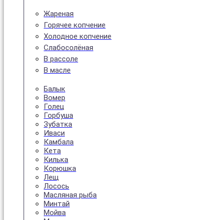
Жареная
Горячее копчение
Холодное копчение
Слабосолёная
В рассоле
В масле
Балык
Вомер
Голец
Горбуша
Зубатка
Иваси
Камбала
Кета
Килька
Корюшка
Лещ
Лосось
Масляная рыба
Минтай
Мойва