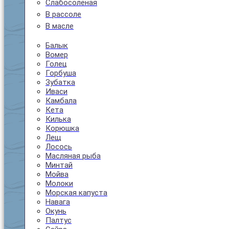
Слабосолёная
В рассоле
В масле
Балык
Вомер
Голец
Горбуша
Зубатка
Иваси
Камбала
Кета
Килька
Корюшка
Лещ
Лосось
Масляная рыба
Минтай
Мойва
Молоки
Морская капуста
Навага
Окунь
Палтус