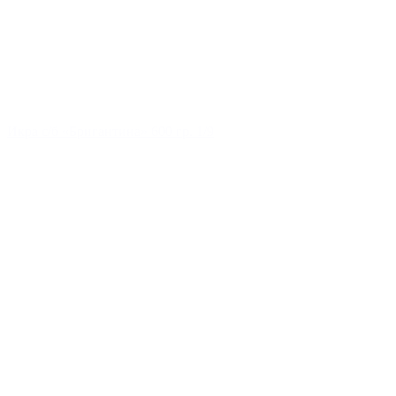
Икра с/б «Бригантина» 600 гр. 1/9