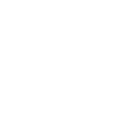
Икра с/б «Бригантина» 90 гр. 1/50