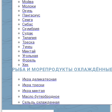
Мойва
Молоки
Окунь
Пангасиус
Семга
Сибас
Скумбрия
Судак
Тилапия
Треска
Тунец
Минтай
Угольная
Форель
Хек
РЫБА И МОРЕПРОДУКТЫ ОХЛАЖДЁННЫ
Икра деликатесная
Икра трески
Икра минтая
Масло бутербродное
Сельдь охлажденная