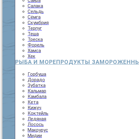
Сайра
Салака
Сельдь
Сёмга
Скумбрия
Терпуг
Теша
Треска
Форель
Хамса
Хек
РЫБА И МОРЕПРОДУКТЫ ЗАМОРОЖЕНН
Горбуша
Дорадо
Зубатка
Кальмар
Камбала
Кета
Кижуч
Коктейль
Ледяная
Лосось
Макрурус
Мидии