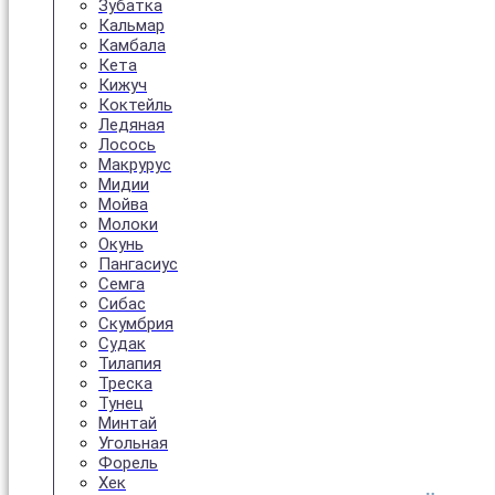
Зубатка
Кальмар
Камбала
Кета
Кижуч
Коктейль
Ледяная
Лосось
Макрурус
Мидии
Мойва
Молоки
Окунь
Пангасиус
Семга
Сибас
Скумбрия
Судак
Тилапия
Треска
Тунец
Минтай
Угольная
Форель
Хек