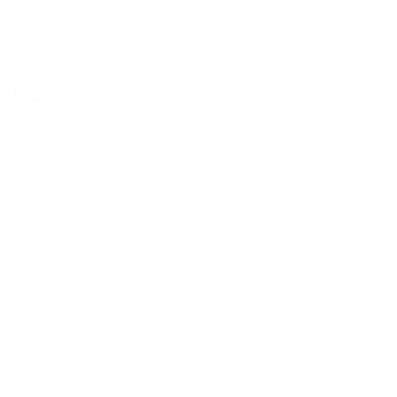
Икра с/б «Бригантина» 90 гр. 1/50