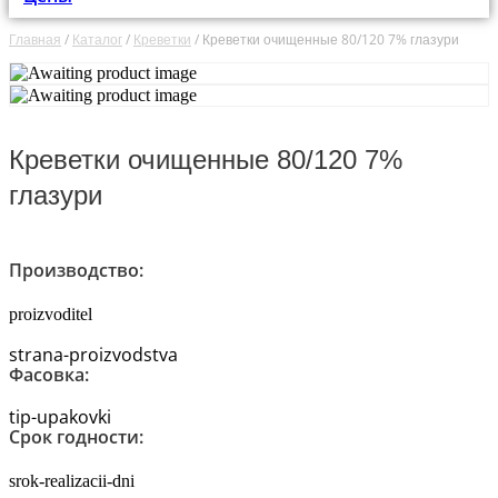
Главная
/
Каталог
/
Креветки
/
Креветки очищенные 80/120 7% глазури
Креветки очищенные 80/120 7%
глазури
Производство:
proizvoditel
strana-proizvodstva
Фасовка:
tip-upakovki
Срок годности:
srok-realizacii-dni