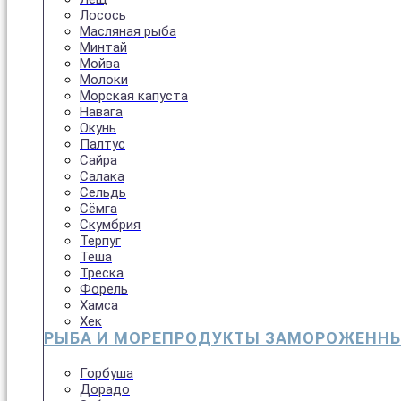
Лосось
Масляная рыба
Минтай
Мойва
Молоки
Морская капуста
Навага
Окунь
Палтус
Сайра
Салака
Сельдь
Сёмга
Скумбрия
Терпуг
Теша
Треска
Форель
Хамса
Хек
РЫБА И МОРЕПРОДУКТЫ ЗАМОРОЖЕНН
Горбуша
Дорадо