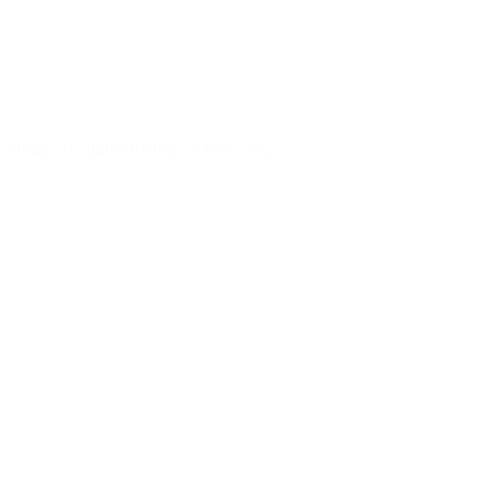
Икра с/б «Бригантина» 300 гр. 1/12