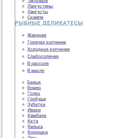
Тигровые
Лангустины
Лангусты
Скампи
РЫБНЫЕ ДЕЛИКАТЕСЫ
Жареная
Горячее копчение
Холодное копчение
Слабосолёная
В рассоле
В масле
Балык
Вомер
Голец
Горбуша
Зубатка
Иваси
Камбала
Кета
Килька
Корюшка
Лещ