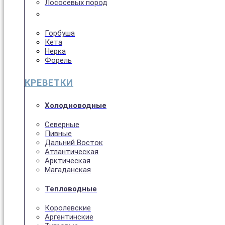
Лососёвых пород
Горбуша
Кета
Нерка
Форель
КРЕВЕТКИ
Холодноводные
Северные
Пивные
Дальний Восток
Атлантическая
Арктическая
Магаданская
Тепловодные
Королевские
Аргентинские