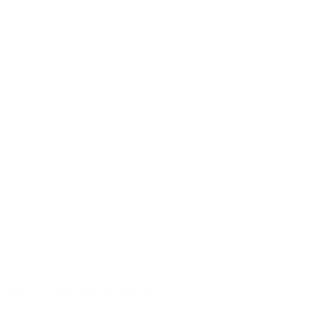
Икра с/б «Бригантина» 600 гр. 1/9