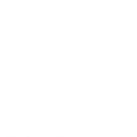
Икра с/б «Бригантина» 230 гр. 1/16