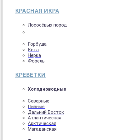
КРАСНАЯ ИКРА
Лососёвых пород
Горбуша
Кета
Нерка
Форель
КРЕВЕТКИ
Холодноводные
Северные
Пивные
Дальний Восток
Атлантическая
Арктическая
Магаданская