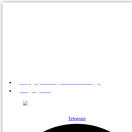
Перейти
к
содержимому
МО, г.Дзержинский,
ул. Алексеевская, д.1
МО, г.Дзержинский, ул. Алексеевская, д.1
info@brigfish.ru
+7 495 766-14-56
+7 495 763-14-33
Telegram