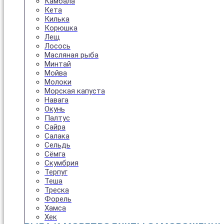
Камбала
Кета
Килька
Корюшка
Лещ
Лосось
Масляная рыба
Минтай
Мойва
Молоки
Морская капуста
Навага
Окунь
Палтус
Сайра
Салака
Сельдь
Сёмга
Скумбрия
Терпуг
Теша
Треска
Форель
Хамса
Хек