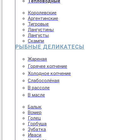
Тепловодные
Королевские
Аргентинские
Тигровые
Лангустины
Лангусты
Скампи
РЫБНЫЕ ДЕЛИКАТЕСЫ
Жареная
Горячее копчение
Холодное копчение
Слабосолёная
В рассоле
В масле
Балык
Вомер
Голец
Горбуша
Зубатка
Иваси