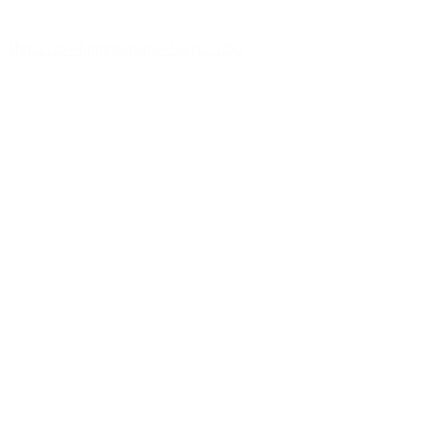
Икра с/б «Бригантина» 90 гр. 1/50