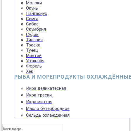
Молоки
Окунь
Пангасиус
Семга
Сибас
Скумбрия
Судак
Тилапия
Треска
Тунец
Минтай
Угольная
Форель
Хек
РЫБА И МОРЕПРОДУКТЫ ОХЛАЖДЁННЫ
Икра деликатесная
Икра трески
Икра минтая
Масло бутербродное
Сельдь охлажденная