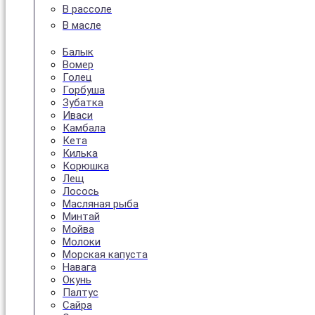
В рассоле
В масле
Балык
Вомер
Голец
Горбуша
Зубатка
Иваси
Камбала
Кета
Килька
Корюшка
Лещ
Лосось
Масляная рыба
Минтай
Мойва
Молоки
Морская капуста
Навага
Окунь
Палтус
Сайра