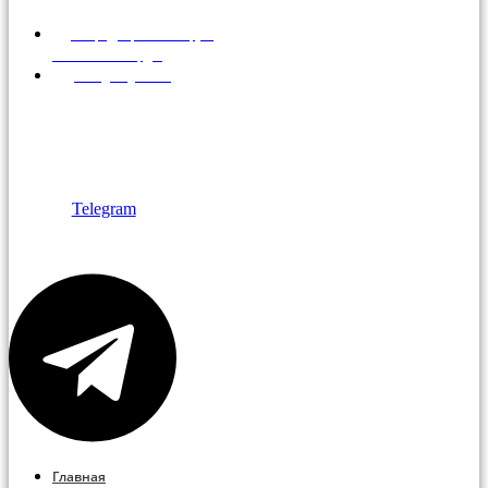
МО, г.Дзержинский, ул.
Алексеевская, д.1
info@brigfish.ru
+7 495 766-14-
56
+7 495 763-14-
33
Telegram
Главная