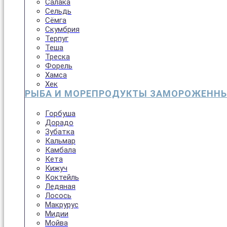
Салака
Сельдь
Сёмга
Скумбрия
Терпуг
Теша
Треска
Форель
Хамса
Хек
РЫБА И МОРЕПРОДУКТЫ ЗАМОРОЖЕНН
Горбуша
Дорадо
Зубатка
Кальмар
Камбала
Кета
Кижуч
Коктейль
Ледяная
Лосось
Макрурус
Мидии
Мойва