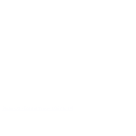
Икра с/б «Бригантина» 600 гр. 1/9