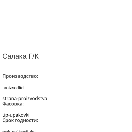
Салака Г/К
Производство:
proizvoditel
strana-proizvodstva
Фасовка:
tip-upakovki
Срок годности:
srok-realizacii-dni