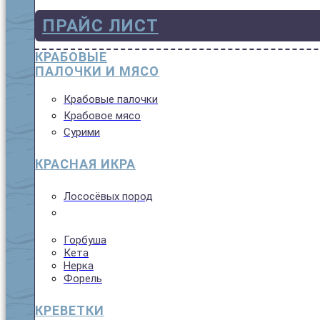
ПРАЙС ЛИСТ
КРАБОВЫЕ
ПАЛОЧКИ И МЯСО
Крабовые палочки
Крабовое мясо
Сурими
КРАСНАЯ ИКРА
Лососёвых пород
Горбуша
Кета
Нерка
Форель
КРЕВЕТКИ