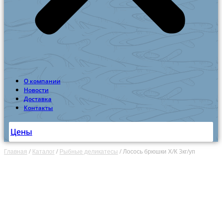
О компании
Новости
Доставка
Контакты
Цены
Главная
/
Каталог
/
Рыбные деликатесы
/
Лосось брюшки Х/К 3кг/уп