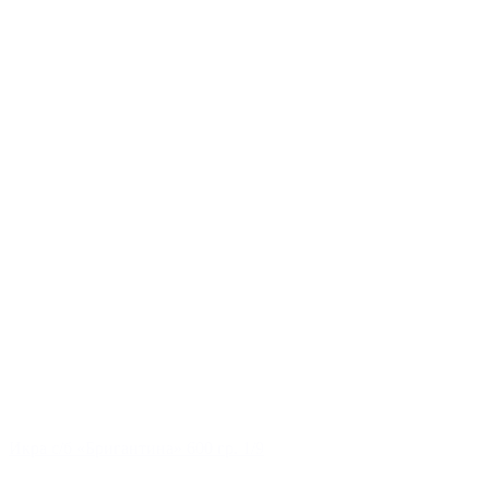
Икра с/б «Бригантина» 600 гр. 1/9