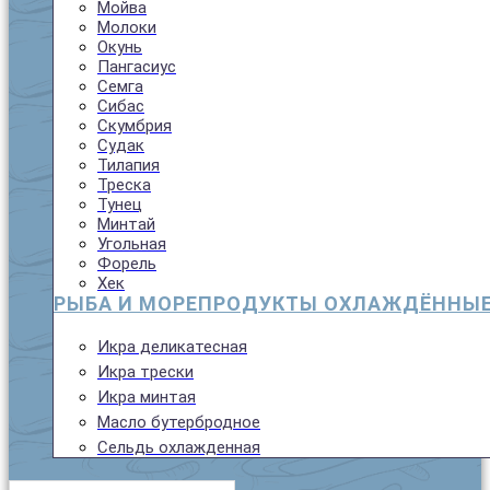
Мойва
Молоки
Окунь
Пангасиус
Семга
Сибас
Скумбрия
Судак
Тилапия
Треска
Тунец
Минтай
Угольная
Форель
Хек
РЫБА И МОРЕПРОДУКТЫ ОХЛАЖДЁННЫ
Икра деликатесная
Икра трески
Икра минтая
Масло бутербродное
Сельдь охлажденная