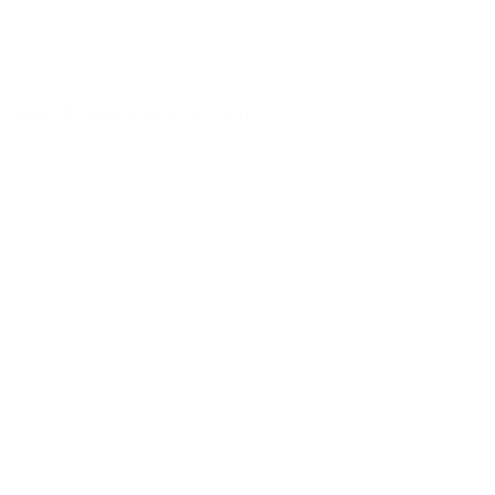
Икра с/б «Бригантина» 90 гр. 1/50