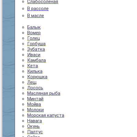
Слабосолёная
В рассоле
В масле
Балык
Вомер
Голец
Горбуша
Зубатка
Иваси
Камбала
Кета
Килька
Корюшка
Лещ
Лосось
Масляная рыба
Минтай
Мойва
Молоки
Морская капуста
Навага
Окунь
Палтус