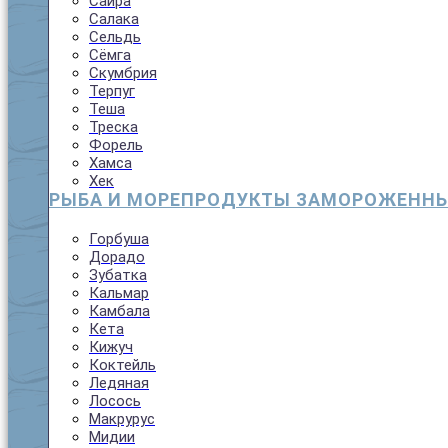
Сайра
Салака
Сельдь
Сёмга
Скумбрия
Терпуг
Теша
Треска
Форель
Хамса
Хек
РЫБА И МОРЕПРОДУКТЫ ЗАМОРОЖЕНН
Горбуша
Дорадо
Зубатка
Кальмар
Камбала
Кета
Кижуч
Коктейль
Ледяная
Лосось
Макрурус
Мидии