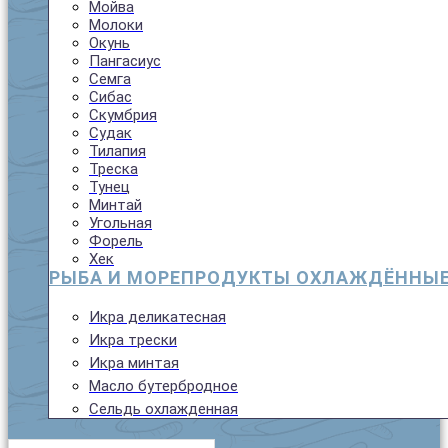
Мойва
Молоки
Окунь
Пангасиус
Семга
Сибас
Скумбрия
Судак
Тилапия
Треска
Тунец
Минтай
Угольная
Форель
Хек
РЫБА И МОРЕПРОДУКТЫ ОХЛАЖДЁННЫ
Икра деликатесная
Икра трески
Икра минтая
Масло бутербродное
Сельдь охлажденная