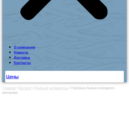
О компании
Новости
Доставка
Контакты
Цены
Главная
/
Каталог
/
Рыбные деликатесы
/
Горбуша балык холодного
копчения.