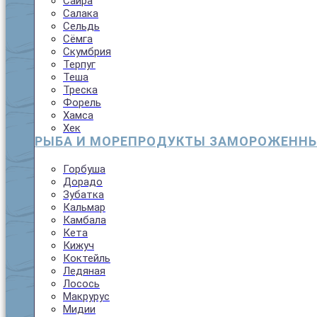
Сайра
Салака
Сельдь
Сёмга
Скумбрия
Терпуг
Теша
Треска
Форель
Хамса
Хек
РЫБА И МОРЕПРОДУКТЫ ЗАМОРОЖЕНН
Горбуша
Дорадо
Зубатка
Кальмар
Камбала
Кета
Кижуч
Коктейль
Ледяная
Лосось
Макрурус
Мидии