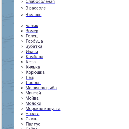
Слабосолёная
В рассоле
В масле
Балык
Вомер
Голец
Горбуша
Зубатка
Иваси
Камбала
Кета
Килька
Корюшка
Лещ
Лосось
Масляная рыба
Минтай
Мойва
Молоки
Морская капуста
Навага
Окунь
Палтус