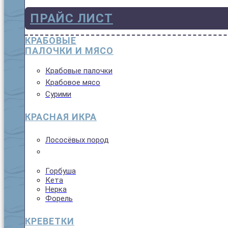
ПРАЙС ЛИСТ
КРАБОВЫЕ
ПАЛОЧКИ И МЯСО
Крабовые палочки
Крабовое мясо
Сурими
КРАСНАЯ ИКРА
Лососёвых пород
Горбуша
Кета
Нерка
Форель
КРЕВЕТКИ