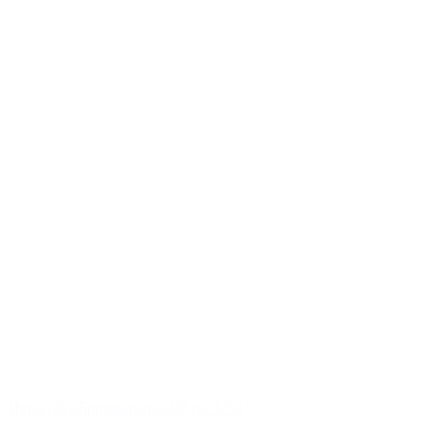
Икра с/б «Бригантина» 90 гр. 1/50