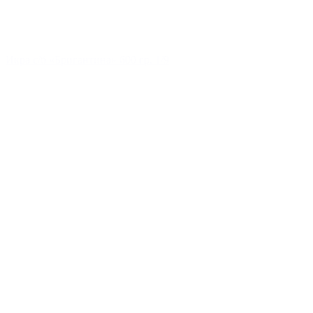
Икра с/б «Бригантина» 600 гр. 1/9