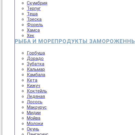
Скумбрия
Терпуг
Теша
Треска
Форель
Хамса
Хек
РЫБА И МОРЕПРОДУКТЫ ЗАМОРОЖЕНН
Горбуша
Дорадо
Зубатка
Кальмар
Камбала
Кета
Кижуч
Коктейль
Ледяная
Лосось
Макрурус
Мидии
Мойва
Молоки
Окунь
Пангасиус