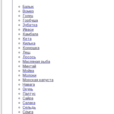
Балык
Вомер
Голец
Горбуша
Зубатка
Иваси
Камбала
Кета
Килька
Корюшка
Лещ
Лосось
Масляная рыба
Минтай
Мойва
Молоки
Морская капуста
Навага
Окунь
Палтус
Сайра
Салака
Сельдь
Сёмга