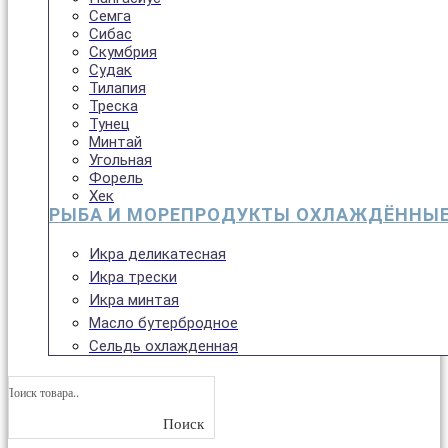
Семга
Сибас
Скумбрия
Судак
Тилапия
Треска
Тунец
Минтай
Угольная
Форель
Хек
РЫБА И МОРЕПРОДУКТЫ ОХЛАЖДЁННЫ
Икра деликатесная
Икра трески
Икра минтая
Масло бутербродное
Сельдь охлажденная
Поиск