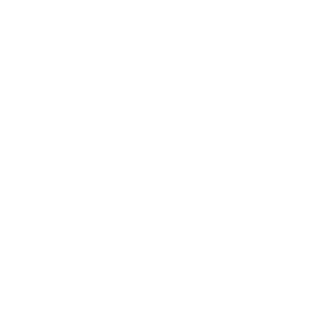
Икра с/б «Бригантина» 300 гр. 1/12