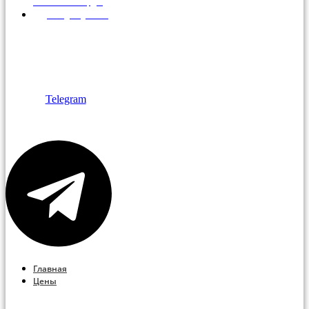
Алексеевская, д.1
info@brigfish.ru
+7 495 766-14-
56
+7 495 763-14-
33
Telegram
Главная
Цены