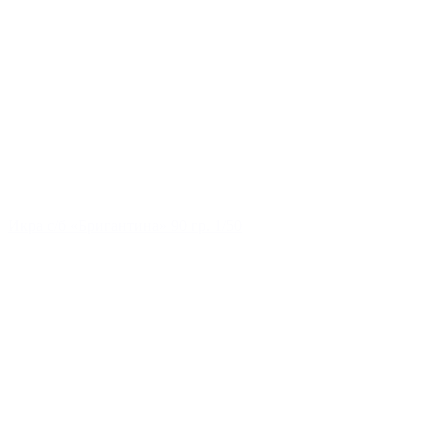
Икра с/б «Бригантина» 90 гр. 1/50