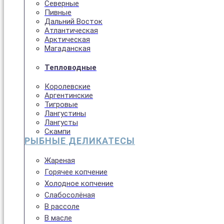
Северные
Пивные
Дальний Восток
Атлантическая
Арктическая
Магаданская
Тепловодные
Королевские
Аргентинские
Тигровые
Лангустины
Лангусты
Скампи
РЫБНЫЕ ДЕЛИКАТЕСЫ
Жареная
Горячее копчение
Холодное копчение
Слабосолёная
В рассоле
В масле