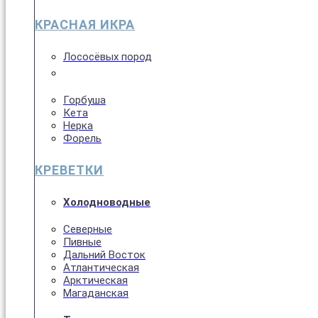
КРАСНАЯ ИКРА
Лососёвых пород
Горбуша
Кета
Нерка
Форель
КРЕВЕТКИ
Холодноводные
Северные
Пивные
Дальний Восток
Атлантическая
Арктическая
Магаданская