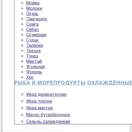
Мойва
Молоки
Окунь
Пангасиус
Семга
Сибас
Скумбрия
Судак
Тилапия
Треска
Тунец
Минтай
Угольная
Форель
Хек
РЫБА И МОРЕПРОДУКТЫ ОХЛАЖДЁННЫ
Икра деликатесная
Икра трески
Икра минтая
Масло бутербродное
Сельдь охлажденная