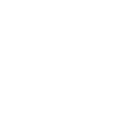
Икра с/б «Бригантина» 600 гр. 1/9