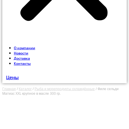
О компании
Новости
Доставка
Контакты
Цены
Главная
/
Каталог
/
Рыба и морепродукты охлаждённые
/
Филе сельди
Матиас XXL крупное в масле 300 гр.