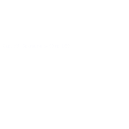
Икра с/б «Бригантина» 90 гр. 1/50