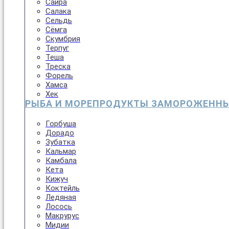
Сайра
Салака
Сельдь
Сёмга
Скумбрия
Терпуг
Теша
Треска
Форель
Хамса
Хек
РЫБА И МОРЕПРОДУКТЫ ЗАМОРОЖЕНН
Горбуша
Дорадо
Зубатка
Кальмар
Камбала
Кета
Кижуч
Коктейль
Ледяная
Лосось
Макрурус
Мидии