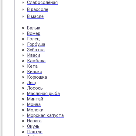
Слабосолёная
В рассоле
В масле
Балык
Вомер
Голец
Горбуша
Зубатка
Иваси
Камбала
Кета
Килька
Корюшка
Лещ
Лосось
Масляная рыба
Минтай
Мойва
Молоки
Морская капуста
Навага
Окунь
Палтус