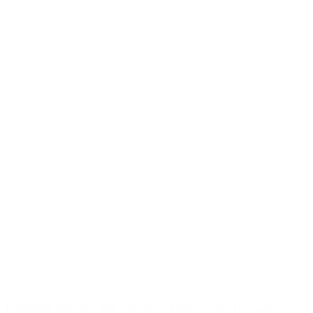
Крабовые палочки зам. Снежный краб, СБ 500 гр. / 12шт