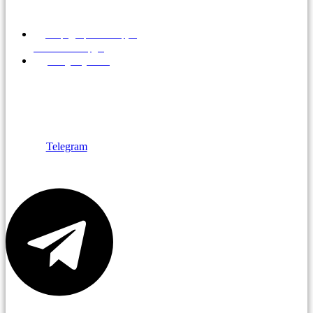
МО, г.Дзержинский, ул.
Алексеевская, д.1
info@brigfish.ru
+7 495 766-14-
56
+7 495 763-14-
33
Telegram