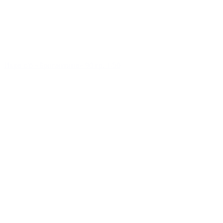
Икра с/б «Бригантина» 90 гр. 1/50