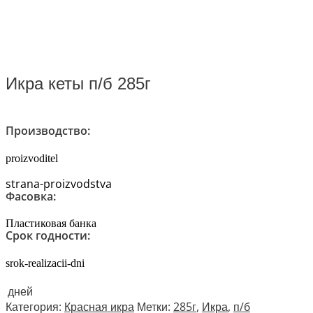
Икра кеты п/б 285г
Производство:
proizvoditel
strana-proizvodstva
Фасовка:
Пластиковая банка
Срок годности:
srok-realizacii-dni
дней
Категория:
Красная икра
Метки:
285г
,
Икра
,
п/б