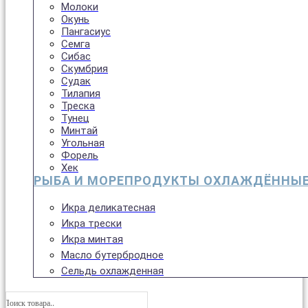
Молоки
Окунь
Пангасиус
Семга
Сибас
Скумбрия
Судак
Тилапия
Треска
Тунец
Минтай
Угольная
Форель
Хек
РЫБА И МОРЕПРОДУКТЫ ОХЛАЖДЁННЫ
Икра деликатесная
Икра трески
Икра минтая
Масло бутербродное
Сельдь охлажденная