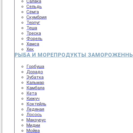
Салака
Сельдь
Сёмга
Скумбрия
Терпуг
Теша
Треска
Форель
Хамса
Хек
РЫБА И МОРЕПРОДУКТЫ ЗАМОРОЖЕНН
Горбуша
Дорадо
Зубатка
Кальмар
Камбала
Кета
Кижуч
Коктейль
Ледяная
Лосось
Макрурус
Мидии
Мойва