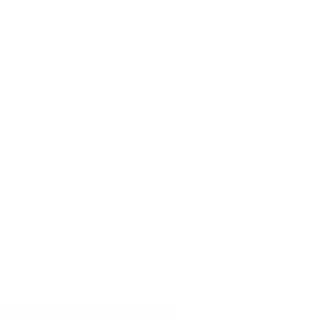
Икра с/б «Бригантина» 600 гр. 1/9