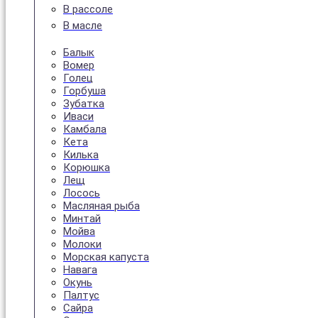
В рассоле
В масле
Балык
Вомер
Голец
Горбуша
Зубатка
Иваси
Камбала
Кета
Килька
Корюшка
Лещ
Лосось
Масляная рыба
Минтай
Мойва
Молоки
Морская капуста
Навага
Окунь
Палтус
Сайра