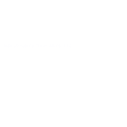
Икра с/б «Бригантина» 300 гр. 1/12