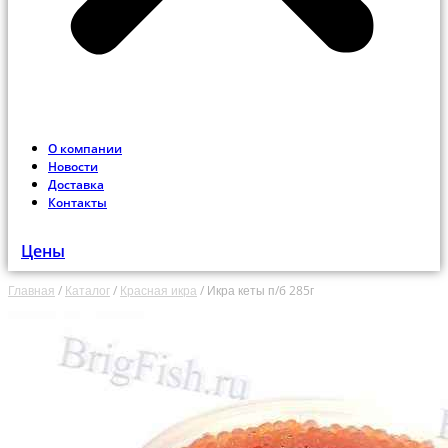
О компании
Новости
Доставка
Контакты
Цены
Главная
/
Каталог
/
Красная икра
/
Икра кеты п/б 285г