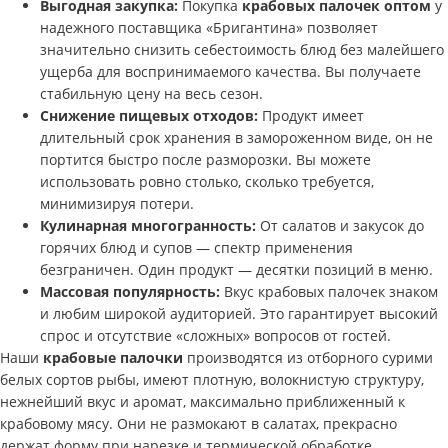
Выгодная закупка:
Покупка
крабовых палочек оптом
у
надежного поставщика «Бригантина» позволяет
значительно снизить себестоимость блюд без малейшего
ущерба для воспринимаемого качества. Вы получаете
стабильную цену на весь сезон.
Снижение пищевых отходов:
Продукт имеет
длительный срок хранения в замороженном виде, он не
портится быстро после разморозки. Вы можете
использовать ровно столько, сколько требуется,
минимизируя потери.
Кулинарная многогранность:
От салатов и закусок до
горячих блюд и супов — спектр применения
безграничен. Один продукт — десятки позиций в меню.
Массовая популярность:
Вкус крабовых палочек знаком
и любим широкой аудиторией. Это гарантирует высокий
спрос и отсутствие «сложных» вопросов от гостей.
Наши
крабовые палочки
производятся из отборного сурими
белых сортов рыбы, имеют плотную, волокнистую структуру,
нежнейший вкус и аромат, максимально приближенный к
крабовому мясу. Они не размокают в салатах, прекрасно
держат форму при нарезке и термической обработке.