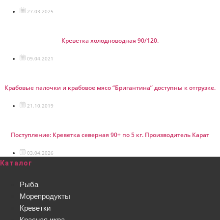
27.03.2025
Креветка холодноводная 90/120.
09.04.2021
Крабовые палочки и крабовое мясо “Бригантина” доступны к отгрузке.
21.10.2019
Поступление: Креветка северная 90+ по 5 кг. Производитель Карат
03.04.2026
Каталог
Рыба
Морепродукты
Креветки
Красная икра