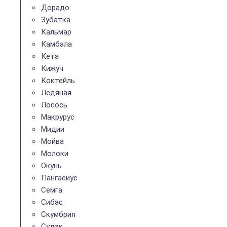
Дорадо
Зубатка
Кальмар
Камбала
Кета
Кижуч
Коктейль
Ледяная
Лосось
Макрурус
Мидии
Мойва
Молоки
Окунь
Пангасиус
Семга
Сибас
Скумбрия
Судак