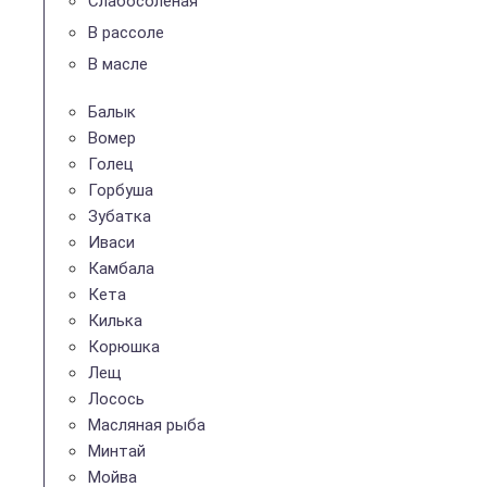
Слабосолёная
В рассоле
В масле
Балык
Вомер
Голец
Горбуша
Зубатка
Иваси
Камбала
Кета
Килька
Корюшка
Лещ
Лосось
Масляная рыба
Минтай
Мойва