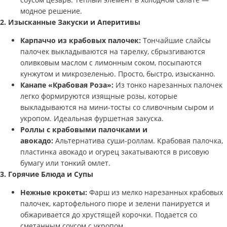
модное решение.
2. Изысканные Закуски и Аперитивы
Карпаччо из крабовых палочек:
Тончайшие слайсы
палочек выкладываются на тарелку, сбрызгиваются
оливковым маслом с лимонным соком, посыпаются
кунжутом и микрозеленью. Просто, быстро, изысканно.
Канапе «Крабовая Роза»:
Из тонко нарезанных палочек
легко формируются изящные розы, которые
выкладываются на мини-тосты со сливочным сыром и
укропом. Идеальная фуршетная закуска.
Роллы с крабовыми палочками и
авокадо:
Альтернатива суши-роллам. Крабовая палочка,
пластинка авокадо и огурец закатываются в рисовую
бумагу или тонкий омлет.
3. Горячие Блюда и Супы
Нежные крокеты:
Фарш из мелко нарезанных крабовых
палочек, картофельного пюре и зелени панируется и
обжаривается до хрустящей корочки. Подается со
сметанным соусом с укропом.