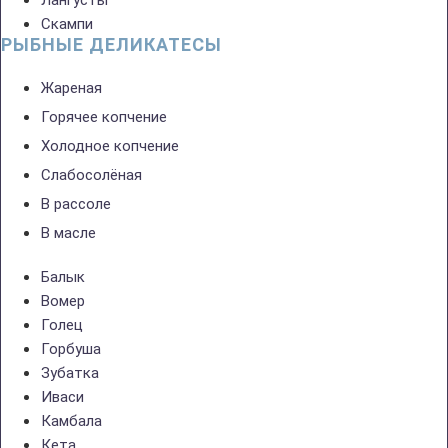
Лангусты
Скампи
РЫБНЫЕ ДЕЛИКАТЕСЫ
Жареная
Горячее копчение
Холодное копчение
Слабосолёная
В рассоле
В масле
Балык
Вомер
Голец
Горбуша
Зубатка
Иваси
Камбала
Кета