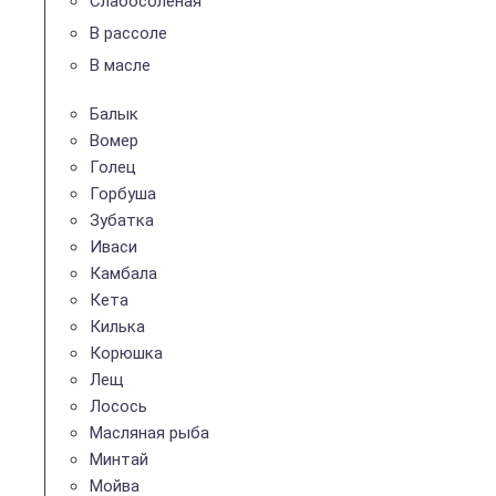
Слабосолёная
В рассоле
В масле
Балык
Вомер
Голец
Горбуша
Зубатка
Иваси
Камбала
Кета
Килька
Корюшка
Лещ
Лосось
Масляная рыба
Минтай
Мойва