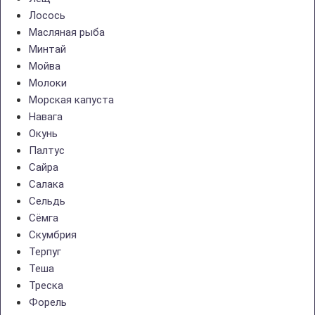
Лосось
Масляная рыба
Минтай
Мойва
Молоки
Морская капуста
Навага
Окунь
Палтус
Сайра
Салака
Сельдь
Сёмга
Скумбрия
Терпуг
Теша
Треска
Форель