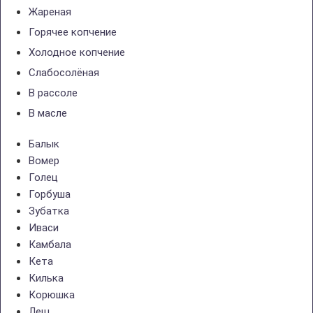
Жареная
Горячее копчение
Холодное копчение
Слабосолёная
В рассоле
В масле
Балык
Вомер
Голец
Горбуша
Зубатка
Иваси
Камбала
Кета
Килька
Корюшка
Лещ