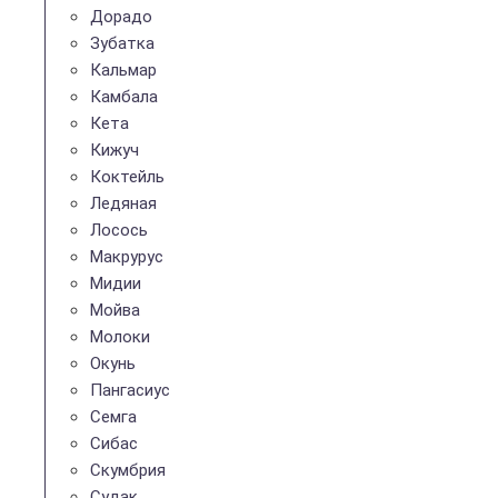
Дорадо
Зубатка
Кальмар
Камбала
Кета
Кижуч
Коктейль
Ледяная
Лосось
Макрурус
Мидии
Мойва
Молоки
Окунь
Пангасиус
Семга
Сибас
Скумбрия
Судак