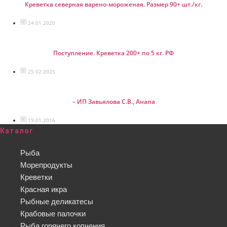
Креветка северная варено-мороженая. Размер 90+ шт./кг.
24.01.2020
Поступление. Креветка 200+ по 5 кг. РФ
25.02.2025
– ИП Завьялова С.В., Анапа
19.01.2016
Каталог
Рыба
Морепродукты
Креветки
Красная икра
Рыбные деликатесы
Крабовые палочки
Рыба горячего копчения