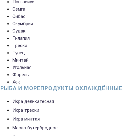
Пангасиус
Семга
Сибас
Скумбрия
Судак
Тилапия
Треска
Тунец
Минтай
Угольная
Форель
Хек
РЫБА И МОРЕПРОДУКТЫ ОХЛАЖДЁННЫЕ
Икра деликатесная
Икра трески
Икра минтая
Масло бутербродное