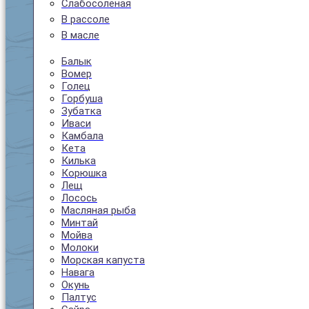
Слабосолёная
В рассоле
В масле
Балык
Вомер
Голец
Горбуша
Зубатка
Иваси
Камбала
Кета
Килька
Корюшка
Лещ
Лосось
Масляная рыба
Минтай
Мойва
Молоки
Морская капуста
Навага
Окунь
Палтус