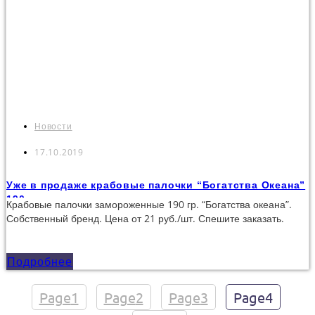
Новости
17.10.2019
Уже в продаже крабовые палочки “Богатства Океана”
190гр
Крабовые палочки замороженные 190 гр. “Богатства океана”.
Собственный бренд. Цена от 21 руб./шт. Спешите заказать.
Подробнее
Page
1
Page
2
Page
3
Page
4