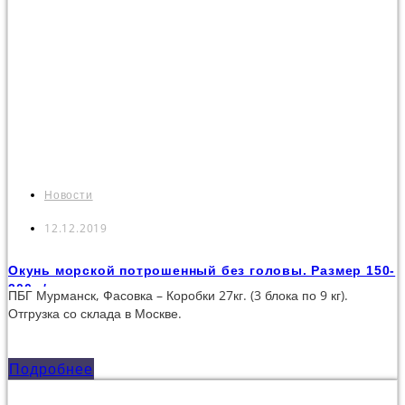
Новости
12.12.2019
Окунь морской потрошенный без головы. Размер 150-
300 г/шт
ПБГ Мурманск, Фасовка – Коробки 27кг. (3 блока по 9 кг).
Отгрузка со склада в Москве.
Подробнее