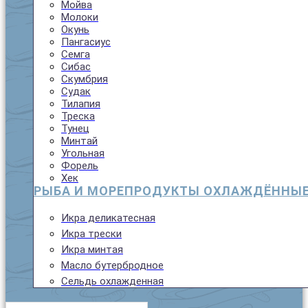
Мойва
Молоки
Окунь
Пангасиус
Семга
Сибас
Скумбрия
Судак
Тилапия
Треска
Тунец
Минтай
Угольная
Форель
Хек
РЫБА И МОРЕПРОДУКТЫ ОХЛАЖДЁННЫ
Икра деликатесная
Икра трески
Икра минтая
Масло бутербродное
Сельдь охлажденная