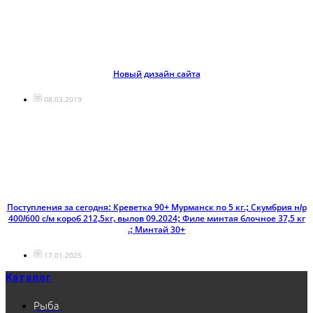
Новый дизайн сайта
08.03.2019
Поступления за сегодня: Креветка 90+ Мурманск по 5 кг.; Скумбрия н/р
400/600 с/м короб 212,5кг, вылов 09.2024; Филе минтая блочное 37,5 кг
.; Минтай 30+
17.01.2025
Каталог
Рыба