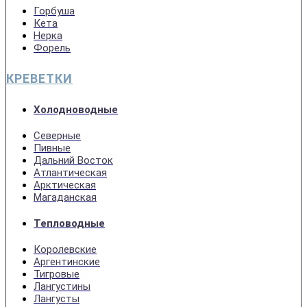
Горбуша
Кета
Нерка
Форель
КРЕВЕТКИ
Холодноводные
Северные
Пивные
Дальний Восток
Атлантическая
Арктическая
Магаданская
Тепловодные
Королевские
Аргентинские
Тигровые
Лангустины
Лангусты