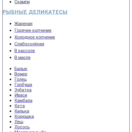
Скампи
РЫБНЫЕ ДЕЛИКАТЕСЫ
Жареная
Горячее копчение
Холодное копчение
Слабосолёная
В рассоле
В масле
Балык
Вомер
Голец
Горбуша
Зубатка
Иваси
Камбала
Кета
Килька
Корюшка
Лещ
Лосось