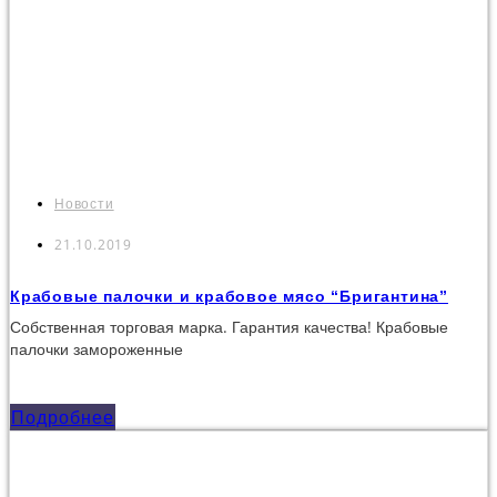
Новости
21.10.2019
Крабовые палочки и крабовое мясо “Бригантина”
доступны к отгрузке.
Собственная торговая марка. Гарантия качества! Крабовые
палочки замороженные
Подробнее