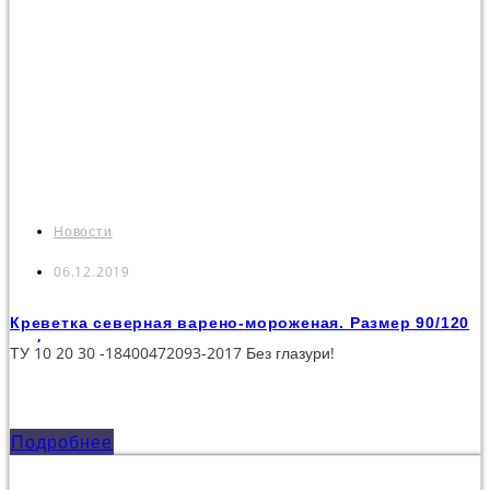
Новости
06.12.2019
Креветка северная варено-мороженая. Размер 90/120
шт./кг.
ТУ 10 20 30 -18400472093-2017 Без глазури!
Подробнее