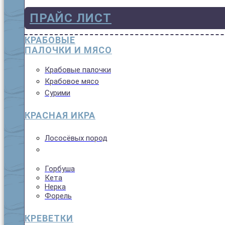
ПРАЙС ЛИСТ
КРАБОВЫЕ
ПАЛОЧКИ И МЯСО
Крабовые палочки
Крабовое мясо
Сурими
КРАСНАЯ ИКРА
Лососёвых пород
Горбуша
Кета
Нерка
Форель
КРЕВЕТКИ