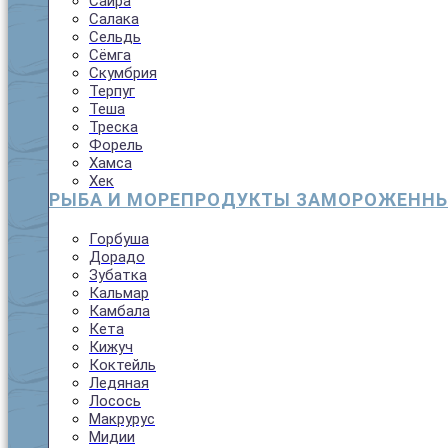
Сайра
Салака
Сельдь
Сёмга
Скумбрия
Терпуг
Теша
Треска
Форель
Хамса
Хек
РЫБА И МОРЕПРОДУКТЫ ЗАМОРОЖЕНН
Горбуша
Дорадо
Зубатка
Кальмар
Камбала
Кета
Кижуч
Коктейль
Ледяная
Лосось
Макрурус
Мидии